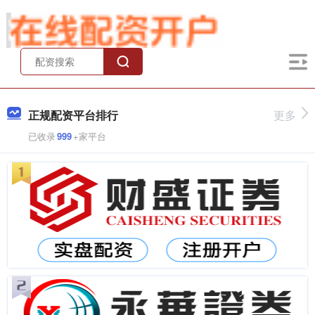
正规配资平台排行
更多
已收录
999
+家平台