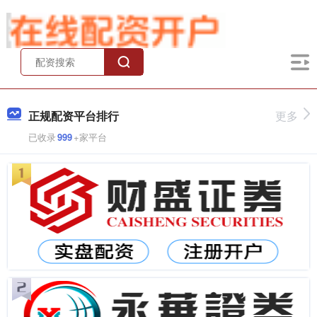
正规配资平台排行
更多
已收录
999
+家平台