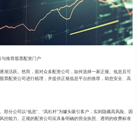
析与推荐股票配资门户
逐渐活跃。然而，面对众多配资公司，如何选择一家正规、低息且可
股票配资公司进行梳理，并提供正规低息平台的推荐，助您安全、高
部分公司以“低息”、“高杠杆”为噱头吸引客户，实则隐藏高风险。因
风控能力。正规的配资公司应具备明确的营业执照、透明的收费标准