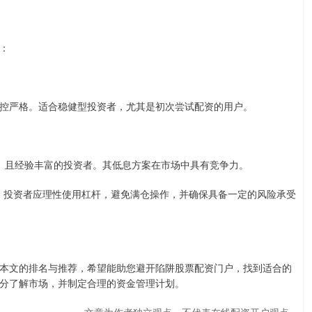
：
风控严格。适合稳健型投资者，尤其是初次尝试配资的用户。
）且经验丰富的投资者。其低息方案在市场中具有竞争力。
损。投资者应理性使用杠杆，避免满仓操作，并确保具备一定的风险承受
本文的排名与推荐，希望能助您避开陷阱股票配资门户，找到适合的
分了解市场，并制定合理的资金管理计划。
文章为作者独立观点，不代表在线配资开户观点