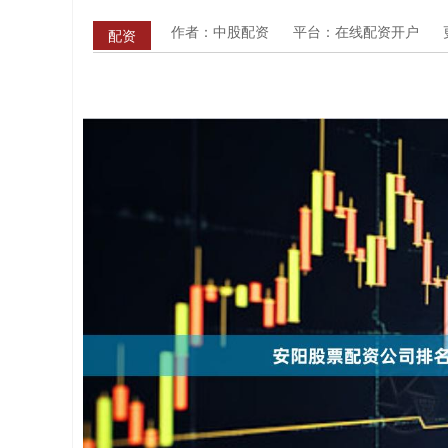
作者：中股配资
平台：在线配资开户
配资