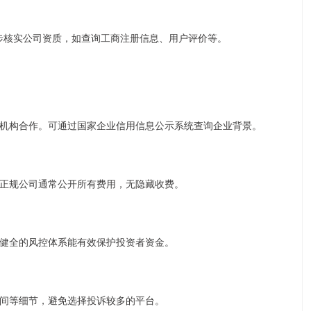
一步核实公司资质，如查询工商注册信息、用户评价等。
机构合作。可通过国家企业信用信息公示系统查询企业背景。
正规公司通常公开所有费用，无隐藏收费。
健全的风控体系能有效保护投资者资金。
间等细节，避免选择投诉较多的平台。