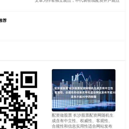
推荐
配资做股票 长沙股票配资网随机生
成含有中立性、权威性、客观性、
合规性和信息实用性适合网站发布