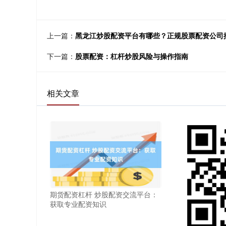
上一篇：
黑龙江炒股配资平台有哪些？正规股票配资公司
下一篇：
股票配资：杠杆炒股风险与操作指南
相关文章
期货配资杠杆 炒股配资交流平台：
获取专业配资知识