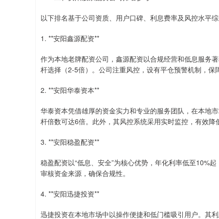
以下排名基于公司资质、用户口碑、利息费率及风控水平综
1. **安阳鑫源配资**
作为本地老牌配资公司，鑫源配资以合规经营和低息服务著称
杆选择（2-5倍）。公司注重风控，设有平仓预警机制，保
2. **安阳华泰资本**
华泰资本凭借雄厚的资金实力和专业的服务团队，在本地市场
杆倍数可达6倍。此外，其风控系统采用实时监控，有效降
3. **安阳稳盈配资**
稳盈配资以“低息、安全”为核心优势，年化利率低至10%
审核资金来源，确保合规性。
4. **安阳迅捷投资**
迅捷投资在本地市场中以操作便捷和低门槛吸引用户。其利息