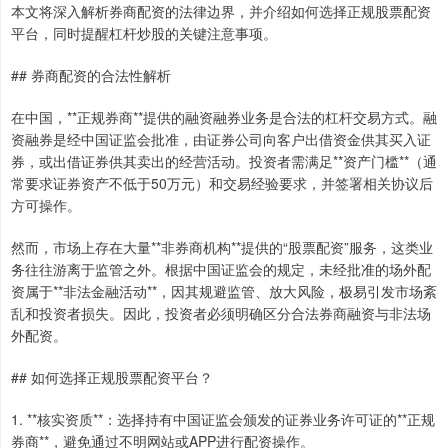
本文将深入解析券商配资的法律边界，并介绍如何选择正规股票配资
平台，同时提醒杠杆炒股的关键注意事项。
## 券商配资的合法性解析
在中国，**正规券商**提供的融资融券业务是合法的杠杆交易方式。融
资融券是经中国证监会批准，由证券公司向客户出借资金供其买入证
券，或出借证券供其卖出的经营活动。投资者需满足**资产门槛**（通
常要求证券资产不低于50万元）和交易经验要求，并签署相关协议后
方可操作。
然而，市场上存在大量**非券商机构**提供的“股票配资”服务，这类业
务往往游离于监管之外。根据中国证监会的规定，未经批准的场外配
资属于**非法金融活动**，因其规避监管、放大风险，极易引发市场紊
乱和投资者损失。因此，投资者必须明确区分合法券商融资与非法场
外配资。
## 如何选择正规股票配资平台？
1. **核实资质**：选择持有中国证监会颁发的证券业务许可证的**正规
券商**，避免通过不明网站或APP进行配资操作。