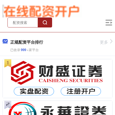
正规配资平台排行
更多
已收录
999
+家平台