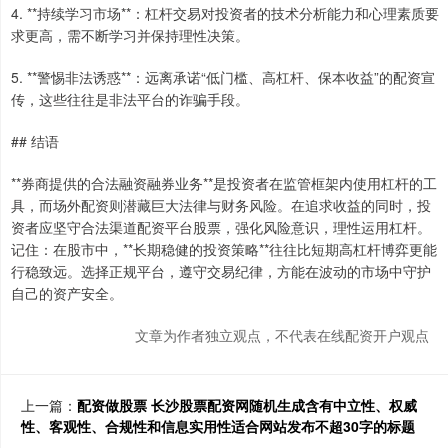
4. **持续学习市场**：杠杆交易对投资者的技术分析能力和心理素质要
求更高，需不断学习并保持理性决策。
5. **警惕非法诱惑**：远离承诺“低门槛、高杠杆、保本收益”的配资宣
传，这些往往是非法平台的诈骗手段。
## 结语
**券商提供的合法融资融券业务**是投资者在监管框架内使用杠杆的工
具，而场外配资则潜藏巨大法律与财务风险。在追求收益的同时，投
资者应坚守合法渠道配资平台股票，强化风险意识，理性运用杠杆。
记住：在股市中，**长期稳健的投资策略**往往比短期高杠杆博弈更能
行稳致远。选择正规平台，遵守交易纪律，方能在波动的市场中守护
自己的资产安全。
文章为作者独立观点，不代表在线配资开户观点
上一篇：
配资做股票 长沙股票配资网随机生成含有中立性、权威
性、客观性、合规性和信息实用性适合网站发布不超30字的标题