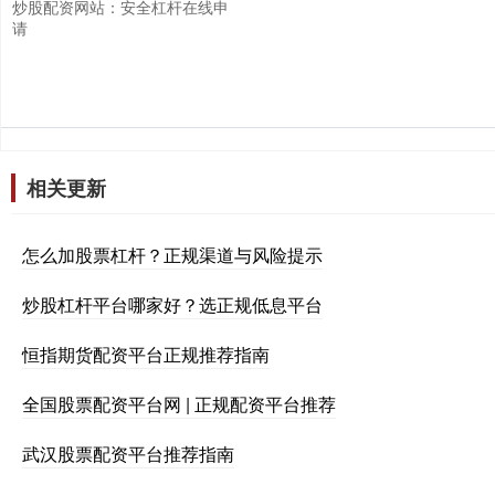
炒股配资网站：安全杠杆在线申
请
相关更新
怎么加股票杠杆？正规渠道与风险提示
炒股杠杆平台哪家好？选正规低息平台
恒指期货配资平台正规推荐指南
全国股票配资平台网 | 正规配资平台推荐
武汉股票配资平台推荐指南