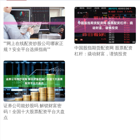
**网上在线配资炒股公司哪家正
中国股指期货配资网 股票配资
规？安全平台选择指南**
杠杆：撬动财富，谨慎投资
证券公司能炒股吗 解锁财富密
码！全国十大股票配资平台大盘
点