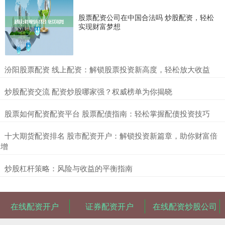
股票配资公司在中国合法吗 炒股配资，轻松
实现财富梦想
​汾阳股票配资 线上配资：解锁股票投资新高度，轻松放大收益
​炒股配资交流 配资炒股哪家强？权威榜单为你揭晓
​股票如何配资配资平台 股票配债指南：轻松掌握配债投资技巧
​十大期货配资排名 股市配资开户：解锁投资新篇章，助你财富倍
增
​炒股杠杆策略：风险与收益的平衡指南
在线配资开户
证券配资开户
在线配资炒股公司