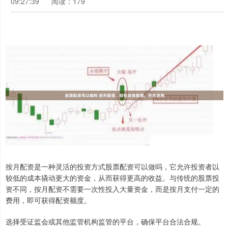
09:27:39
阅读：179
按月配资是一种灵活的投资方式股票配资可以做吗，它允许投资者以
较低的成本撬动更大的资金，从而获得更高的收益。与传统的股票投
资不同，按月配资不需要一次性投入大量资金，而是按月支付一定的
费用，即可获得配资额度。
选择受证监会或其他监管机构监管的平台，确保平台合法合规。