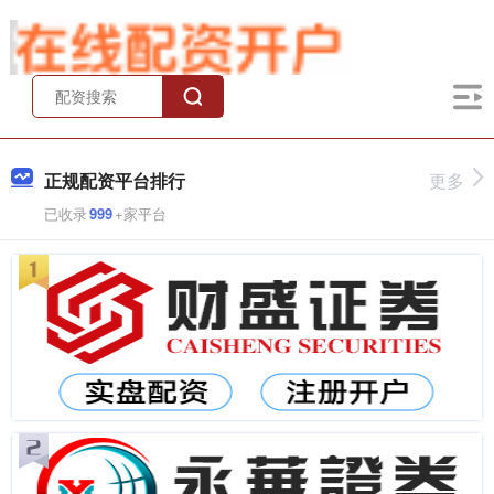
正规配资平台排行
更多
已收录
999
+家平台